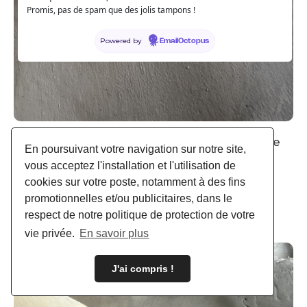
Promis, pas de spam que des jolis tampons !
Powered by
EmailOctopus
Tampon poterie Fabriqué en Champagne
En poursuivant votre navigation sur notre site,
vous acceptez l'installation et l'utilisation de
9,95 €
cookies sur votre poste, notamment à des fins
Ajouter au panier
Détails
promotionnelles et/ou publicitaires, dans le
respect de notre politique de protection de votre
vie privée.
En savoir plus
J'ai compris !