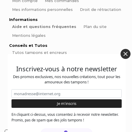
Mon compte
Mes commandes
Mes informations personnelles
Droit de rétractation
Informations
Aide et questions fréquentes
Plan du site
Mentions légales
Conseils et Tutos
Tutos tampons et encreurs
Comment choisir le bon encreur et bien encrer son
Inscrivez-vous à notre newsletter
tampon ?
Des promos exclusives, nos nouvelles créations, tout pour les
Qu'est-ce qu'un tampon ex-libris ?
amoureux des tampons !
Comment signer ses pièces de poterie
Pinces à gaufrer : Personnalisez vos livres et invitations
avec style
En cliquant ci-dessus, vous consentez à recevoir notre newsletter.
Promis, pas de spam que des jolis tampons !