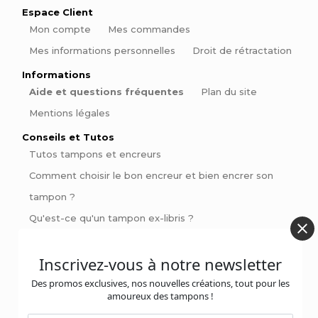
Espace Client
Mon compte
Mes commandes
Mes informations personnelles
Droit de rétractation
Informations
Aide et questions fréquentes
Plan du site
Mentions légales
Conseils et Tutos
Tutos tampons et encreurs
Comment choisir le bon encreur et bien encrer son
tampon ?
Qu'est-ce qu'un tampon ex-libris ?
Comment signer ses pièces de poterie
Inscrivez-vous à notre newsletter
Pinces à gaufrer : Personnalisez vos livres et invitations
avec style
Des promos exclusives, nos nouvelles créations, tout pour les
amoureux des tampons !