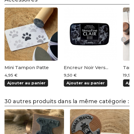
Mini Tampon Patte
Encreur Noir Vers...
Tamp
4,95 €
9,50 €
19,95
Ajouter au panier
Ajouter au panier
Ajo
30 autres produits dans la même catégorie :