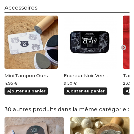
Accessoires
Mini Tampon Ours
Encreur Noir Vers...
Tamp
4,95 €
9,50 €
23,95
Ajouter au panier
Ajouter au panier
Ajo
30 autres produits dans la même catégorie :