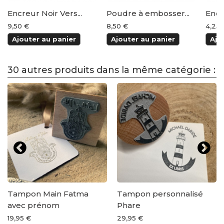
Encreur Noir Vers...
Poudre à embosser...
Encr
9,50 €
8,50 €
4,25 
Ajouter au panier
Ajouter au panier
Ajo
30 autres produits dans la même catégorie :
Tampon Main Fatma
Tampon personnalisé
avec prénom
Phare
19,95 €
29,95 €