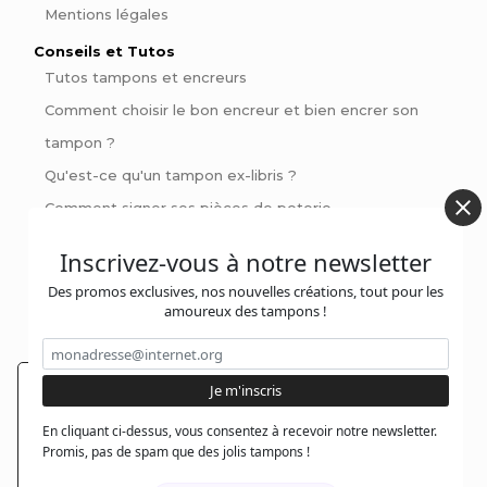
Mentions légales
Conseils et Tutos
Tutos tampons et encreurs
Comment choisir le bon encreur et bien encrer son
tampon ?
Qu'est-ce qu'un tampon ex-libris ?
Comment signer ses pièces de poterie
Pinces à gaufrer : Personnalisez vos livres et invitations
Inscrivez-vous à notre newsletter
avec style
Des promos exclusives, nos nouvelles créations, tout pour les
amoureux des tampons !
Contactez-nous :
En poursuivant votre navigation sur notre site,
@jolitampon
vous acceptez l'installation et l'utilisation de
En cliquant ci-dessus, vous consentez à recevoir notre newsletter.
cookies sur votre poste, notamment à des fins
Promis, pas de spam que des jolis tampons !
@jolitampon
promotionnelles et/ou publicitaires, dans le