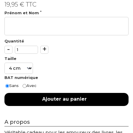
19,95 €
TTC
*
Prénom et Nom
Quantité
-
+
Taille
BAT numérique
Sans
Avec
Ajouter au panier
A propos
Véritable cadeau pour les amoureux des livres, les