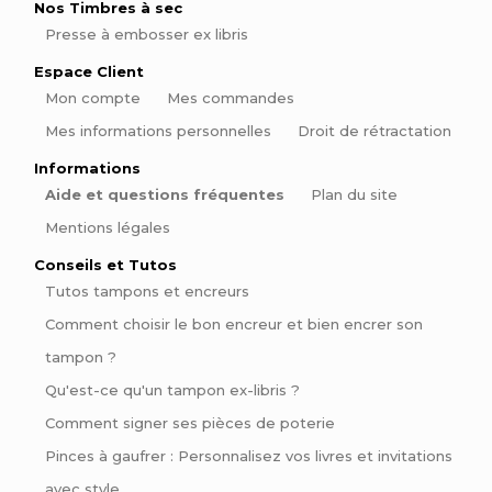
Nos Timbres à sec
Presse à embosser ex libris
Espace Client
Mon compte
Mes commandes
Mes informations personnelles
Droit de rétractation
Informations
Aide et questions fréquentes
Plan du site
Mentions légales
Conseils et Tutos
Tutos tampons et encreurs
Comment choisir le bon encreur et bien encrer son
tampon ?
Qu'est-ce qu'un tampon ex-libris ?
Comment signer ses pièces de poterie
Inscrivez-vous à notre newsletter
Pinces à gaufrer : Personnalisez vos livres et invitations
Des promos exclusives, nos nouvelles créations, tout pour les
avec style