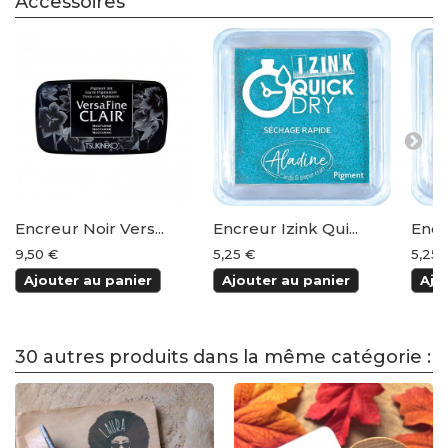
Accessoires
Encreur Noir Vers...
Encreur Izink Qui...
Encre
9,50 €
5,25 €
5,25 
Ajouter au panier
Ajouter au panier
Ajo
30 autres produits dans la même catégorie :