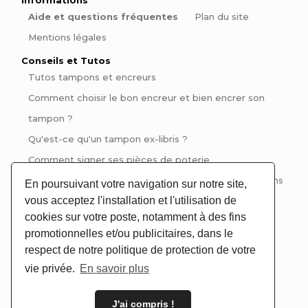
Aide et questions fréquentes
Plan du site
Mentions légales
Conseils et Tutos
Tutos tampons et encreurs
Comment choisir le bon encreur et bien encrer son
tampon ?
Qu'est-ce qu'un tampon ex-libris ?
Comment signer ses pièces de poterie
Pinces à gaufrer : Personnalisez vos livres et invitations
En poursuivant votre navigation sur notre site,
vous acceptez l'installation et l'utilisation de
avec style
cookies sur votre poste, notamment à des fins
promotionnelles et/ou publicitaires, dans le
respect de notre politique de protection de votre
Contactez-nous :
vie privée.
En savoir plus
@jolitampon
J'ai compris !