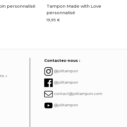
in personnalisé
Tampon Made with Love
Ta
personnalisé
fes
19,95 €
19,9
Contactez-nous :
@jolitampon
ns »
@jolitampon
Inscrivez-vous à notre newsletter
contact@jolitampon.com
Des promos exclusives, nos nouvelles créations, tout pour les
@jolitampon
amoureux des tampons !