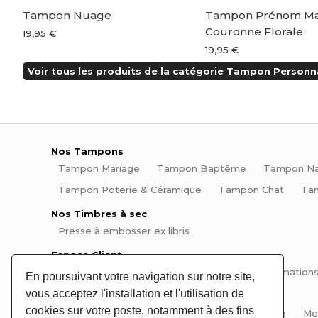
e
Tampon Nuage
Tampon Prénom Ma
Couronne Florale
19,95 €
19,95 €
Voir tous les produits de la catégorie Tampon Personna
Nos Tampons
Tampon Mariage
Tampon Baptême
Tampon Na
Tampon Poterie & Céramique
Tampon Chat
Ta
Nos Timbres à sec
Presse à embosser ex libris
Espace Client
Mon compte
Mes commandes
Mes informations
En poursuivant votre navigation sur notre site,
vous acceptez l'installation et l'utilisation de
Informations
cookies sur votre poste, notamment à des fins
Aide et questions fréquentes
Plan du site
Me