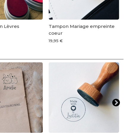
n Lèvres
Tampon Mariage empreinte
Tam
coeur
19,9
19,95 €