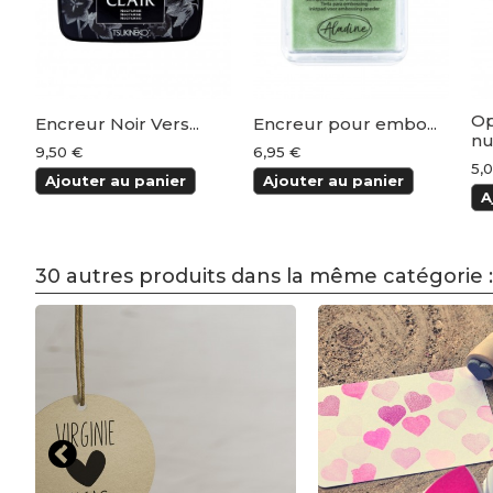
Op
Encreur Noir Vers...
Encreur pour embo...
nu
9,50 €
6,95 €
5,
Ajouter au panier
Ajouter au panier
A
30 autres produits dans la même catégorie :