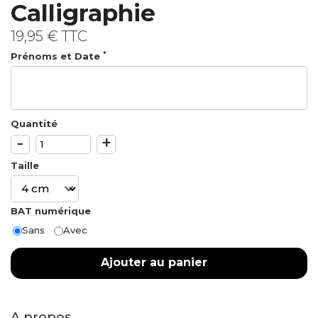
Calligraphie
19,95 €
TTC
*
Prénoms et Date
Quantité
-
+
Taille
BAT numérique
Sans
Avec
Ajouter au panier
A propos