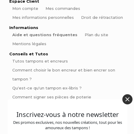
Espace Client
Mon compte
Mes commandes
Mes informations personnelles
Droit de rétractation
Informations
Aide et questions fréquentes
Plan du site
Mentions légales
Conseils et Tutos
Tutos tampons et encreurs
Comment choisir le bon encreur et bien encrer son
tampon ?
Qu'est-ce qu'un tampon ex-libris ?
Comment signer ses pièces de poterie
Pinces à gaufrer : Personnalisez vos livres et invitations
Inscrivez-vous à notre newsletter
avec style
Des promos exclusives, nos nouvelles créations, tout pour les
amoureux des tampons !