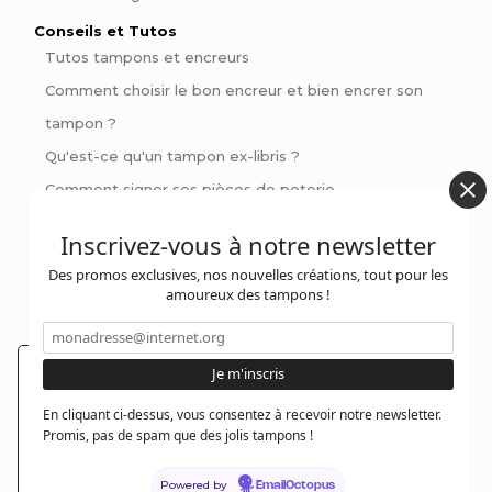
Conseils et Tutos
Tutos tampons et encreurs
Comment choisir le bon encreur et bien encrer son
tampon ?
Qu'est-ce qu'un tampon ex-libris ?
Comment signer ses pièces de poterie
Pinces à gaufrer : Personnalisez vos livres et invitations
Inscrivez-vous à notre newsletter
avec style
Des promos exclusives, nos nouvelles créations, tout pour les
amoureux des tampons !
Contactez-nous :
En poursuivant votre navigation sur notre site,
@jolitampon
vous acceptez l'installation et l'utilisation de
En cliquant ci-dessus, vous consentez à recevoir notre newsletter.
cookies sur votre poste, notamment à des fins
Promis, pas de spam que des jolis tampons !
@jolitampon
promotionnelles et/ou publicitaires, dans le
respect de notre politique de protection de votre
Powered by
contact@jolitampon.com
EmailOctopus