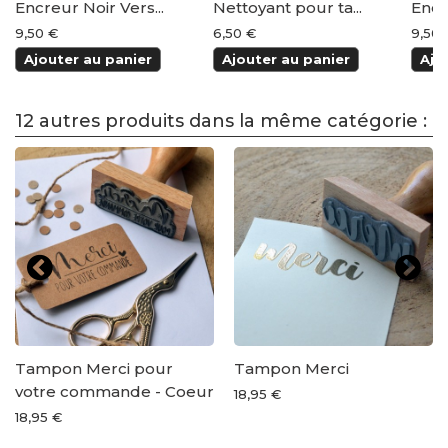
Encreur Noir Vers...
Nettoyant pour ta...
Encr
9,50 €
6,50 €
9,50 
Ajouter au panier
Ajouter au panier
Ajo
12 autres produits dans la même catégorie :
Tampon Merci pour
Tampon Merci
votre commande - Coeur
18,95 €
18,95 €