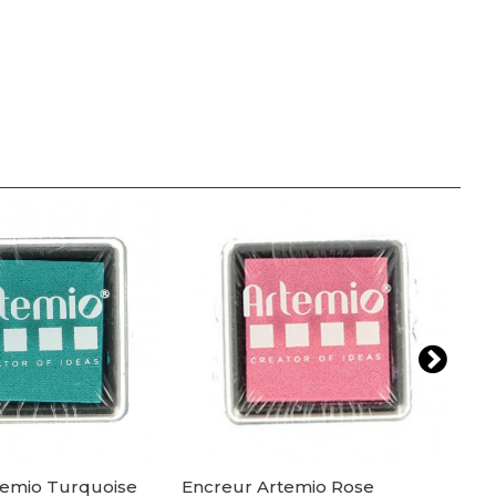
temio Turquoise
Encreur Artemio Rose
Enc