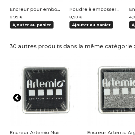
Encreur pour embo...
Poudre à embosser...
En
6,95 €
8,50 €
4,
Ajouter au panier
Ajouter au panier
A
30 autres produits dans la même catégorie :
ck
Encreur Artemio Noir
Encreur Artemio Ar