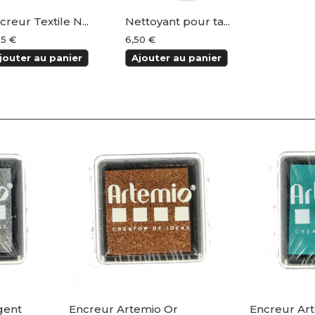
creur Textile N...
Nettoyant pour ta...
95 €
6,50 €
jouter au panier
Ajouter au panier
gent
Encreur Artemio Or
Encreur Ar