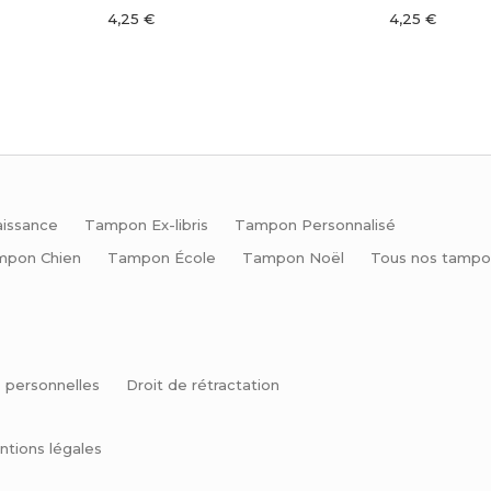
4,25 €
4,25 €
issance
Tampon Ex-libris
Tampon Personnalisé
mpon Chien
Tampon École
Tampon Noël
Tous nos tampo
 personnelles
Droit de rétractation
ntions légales