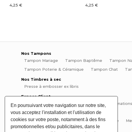
4,25 €
4,25 €
Nos Tampons
Tampon Mariage
Tampon Baptême
Tampon Na
Tampon Poterie & Céramique
Tampon Chat
Ta
Nos Timbres à sec
Presse à embosser ex libris
Espace Client
Mon compte
Mes commandes
Mes informations
En poursuivant votre navigation sur notre site,
vous acceptez l'installation et l'utilisation de
Informations
cookies sur votre poste, notamment à des fins
Aide et questions fréquentes
Plan du site
Me
promotionnelles et/ou publicitaires, dans le
Conseils et Tutos