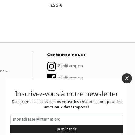
4,25 €
4,2
Contactez-nous :
@jolitampon
ns »
@jolitampon
contact@jolitampon.com
Inscrivez-vous à notre newsletter
Des promos exclusives, nos nouvelles créations, tout pour les
@jolitampon
amoureux des tampons !