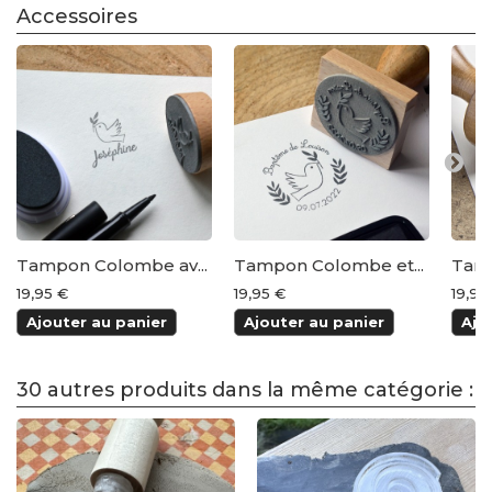
Accessoires
Tampon Colombe av...
Tampon Colombe et...
Tamp
19,95 €
19,95 €
19,95
Ajouter au panier
Ajouter au panier
Ajo
30 autres produits dans la même catégorie :