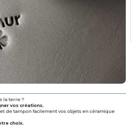
e la terre ?
gner vos créations.
ermet de tampon facilement vos objets en céramique
tre choix.