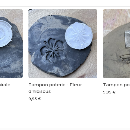
irale
Tampon poterie - Fleur
Tampon pote
d'hibiscus
9,95 €
9,95 €