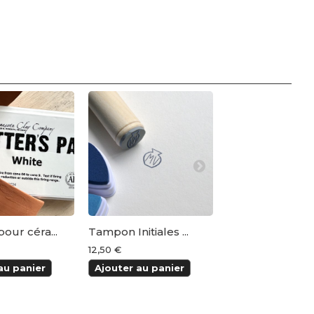
our céra...
Tampon Initiales ...
Tampon poterie -
12,50 €
8,95 €
au panier
Ajouter au panier
Ajouter au pani