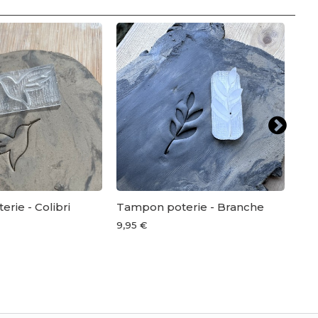
rie - Colibri
Tampon poterie - Branche
Ta
cér
9,95 €
12,5