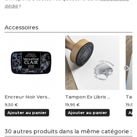
dédié
!
Accessoires
Encreur Noir Vers...
Tampon Ex Libris ...
Tampo
9,50 €
19,95 €
19,95
Ajouter au panier
Ajouter au panier
Ajo
30 autres produits dans la même catégorie :