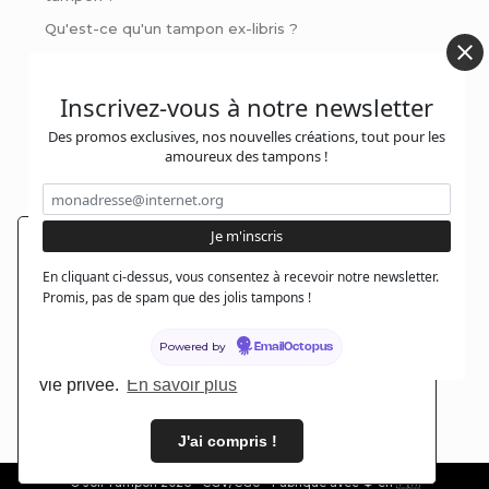
Qu'est-ce qu'un tampon ex-libris ?
Comment signer ses pièces de poterie
Pinces à gaufrer : Personnalisez vos livres et invitations
Inscrivez-vous à notre newsletter
avec style
Des promos exclusives, nos nouvelles créations, tout pour les
amoureux des tampons !
Contactez-nous :
En poursuivant votre navigation sur notre site,
@jolitampon
En cliquant ci-dessus, vous consentez à recevoir notre newsletter.
vous acceptez l'installation et l'utilisation de
Promis, pas de spam que des jolis tampons !
cookies sur votre poste, notamment à des fins
@jolitampon
promotionnelles et/ou publicitaires, dans le
Powered by
EmailOctopus
respect de notre politique de protection de votre
contact@jolitampon.com
vie privée.
En savoir plus
@jolitampon
J'ai compris !
© Joli Tampon 2026 -
CGV/CGU
- Fabriqué avec ❤️ en 🇫🇷