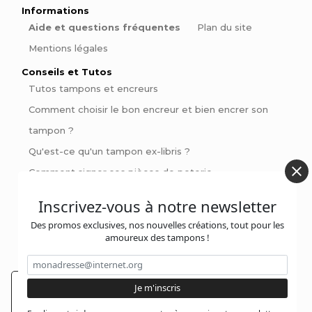
Informations
Aide et questions fréquentes
Plan du site
Mentions légales
Conseils et Tutos
Tutos tampons et encreurs
Comment choisir le bon encreur et bien encrer son
tampon ?
Qu'est-ce qu'un tampon ex-libris ?
Comment signer ses pièces de poterie
Pinces à gaufrer : Personnalisez vos livres et invitations
Inscrivez-vous à notre newsletter
avec style
Des promos exclusives, nos nouvelles créations, tout pour les
amoureux des tampons !
Contactez-nous :
En poursuivant votre navigation sur notre site,
@jolitampon
vous acceptez l'installation et l'utilisation de