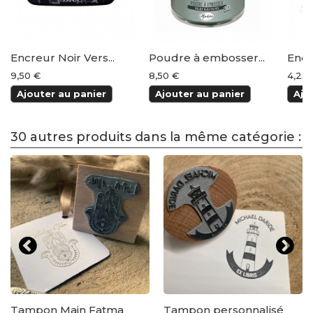
Encreur Noir Vers...
Poudre à embosser...
Encr
9,50 €
8,50 €
4,25 
Ajouter au panier
Ajouter au panier
Ajo
30 autres produits dans la même catégorie :
Tampon Main Fatma
Tampon personnalisé