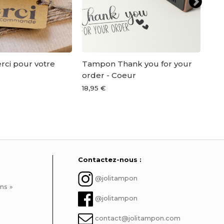
ci pour votre
Tampon Thank you for your
Tam
order - Coeur
18,9
18,95 €
Contactez-nous :
@jolitampon
ns »
@jolitampon
contact@jolitampon.com
Inscrivez-vous à notre newsletter