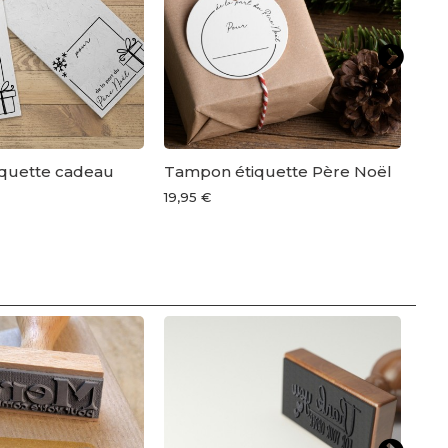
quette cadeau
Tampon étiquette Père Noël
Tam
19,95 €
19,9