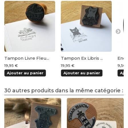
Tampon Livre Fleu...
Tampon Ex Libris ...
Encr
19,95 €
19,95 €
9,50 
Ajouter au panier
Ajouter au panier
Ajo
30 autres produits dans la même catégorie :