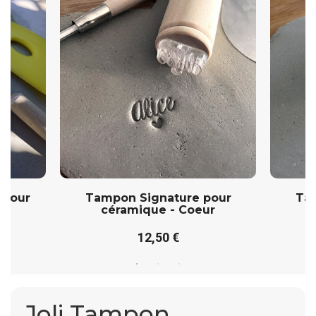
 pour
Tampon Signature pour
Ta
céramique - Coeur
c
12,50 €
Joli Tampon