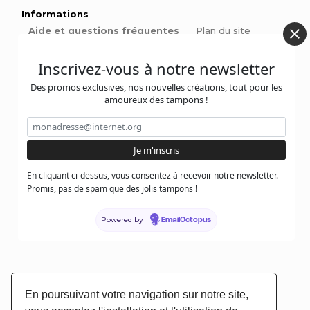
Informations
Aide et questions fréquentes
Plan du site
Mentions légales
Inscrivez-vous à notre newsletter
Conseils et Tutos
Des promos exclusives, nos nouvelles créations, tout pour les
Tutos tampons et encreurs
amoureux des tampons !
Comment choisir le bon encreur et bien encrer son
tampon ?
Qu'est-ce qu'un tampon ex-libris ?
Comment signer ses pièces de poterie
En cliquant ci-dessus, vous consentez à recevoir notre newsletter.
Promis, pas de spam que des jolis tampons !
Pinces à gaufrer : Personnalisez vos livres et invitations
avec style
Powered by
EmailOctopus
Contactez-nous :
En poursuivant votre navigation sur notre site,
@jolitampon