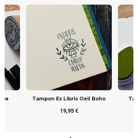
lobe
Tampon Ex Libris Oeil Boho
Tam
19,95 €