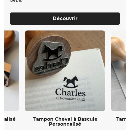
bébé.
Découvrir
nalisé
Tampon Cheval à Bascule
Tampo
Personnalisé