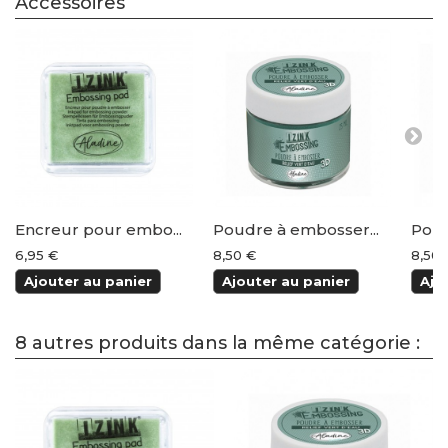
Accessoires
Encreur pour embo...
Poudre à embosser...
Poud
6,95 €
8,50 €
8,50 
Ajouter au panier
Ajouter au panier
Ajo
8 autres produits dans la même catégorie :