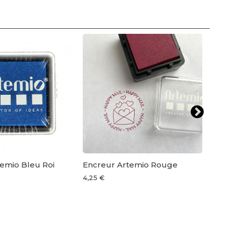
emio Bleu Roi
Encreur Artemio Rouge
Enc
4,25 €
4,2