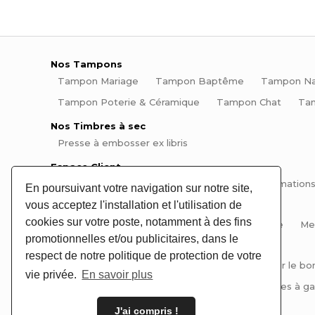
Nos Tampons
Tampon Mariage
Tampon Baptême
Tampon Na
Tampon Poterie & Céramique
Tampon Chat
Ta
Nos Timbres à sec
Presse à embosser ex libris
Espace Client
Mon compte
Mes commandes
Mes informations
En poursuivant votre navigation sur notre site,
vous acceptez l'installation et l'utilisation de
Informations
cookies sur votre poste, notamment à des fins
Aide et questions fréquentes
Plan du site
Me
promotionnelles et/ou publicitaires, dans le
Conseils et Tutos
respect de notre politique de protection de votre
Tutos tampons et encreurs
Comment choisir le bo
vie privée.
En savoir plus
Comment signer ses pièces de poterie
Pinces à gau
J'ai compris !