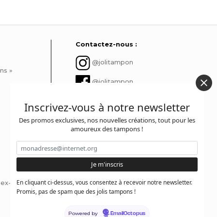
Contactez-nous :
@jolitampon
ns »
@jolitampon
contact@jolitampon.com
Inscrivez-vous à notre newsletter
Des promos exclusives, nos nouvelles créations, tout pour les
@jolitampon
amoureux des tampons !
En cliquant ci-dessus, vous consentez à recevoir notre newsletter.
x-libris ?
Promis, pas de spam que des jolis tampons !
Powered by
EmailOctopus