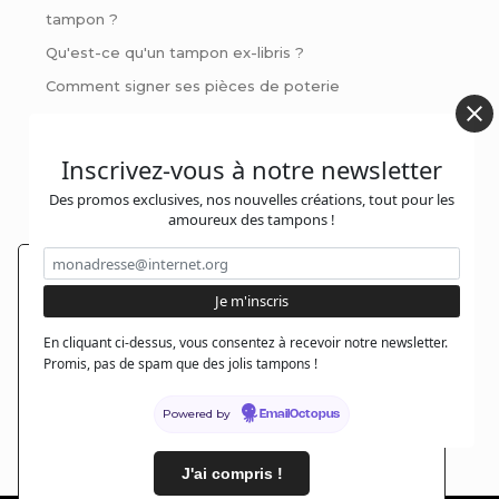
tampon ?
Qu'est-ce qu'un tampon ex-libris ?
Comment signer ses pièces de poterie
Pinces à gaufrer : Personnalisez vos livres et invitations
avec style
Inscrivez-vous à notre newsletter
Des promos exclusives, nos nouvelles créations, tout pour les
amoureux des tampons !
Contactez-nous :
En poursuivant votre navigation sur notre site,
@jolitampon
vous acceptez l'installation et l'utilisation de
cookies sur votre poste, notamment à des fins
En cliquant ci-dessus, vous consentez à recevoir notre newsletter.
@jolitampon
promotionnelles et/ou publicitaires, dans le
Promis, pas de spam que des jolis tampons !
respect de notre politique de protection de votre
contact@jolitampon.com
Powered by
vie privée.
En savoir plus
EmailOctopus
@jolitampon
J'ai compris !