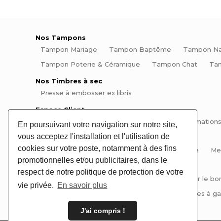
Nos Tampons
Tampon Mariage
Tampon Baptême
Tampon Na
Tampon Poterie & Céramique
Tampon Chat
Ta
Nos Timbres à sec
Presse à embosser ex libris
Espace Client
Mon compte
Mes commandes
Mes informations
En poursuivant votre navigation sur notre site,
vous acceptez l'installation et l'utilisation de
Informations
cookies sur votre poste, notamment à des fins
Aide et questions fréquentes
Plan du site
Me
promotionnelles et/ou publicitaires, dans le
Conseils et Tutos
respect de notre politique de protection de votre
Tutos tampons et encreurs
Comment choisir le bo
vie privée.
En savoir plus
Comment signer ses pièces de poterie
Pinces à gau
J'ai compris !