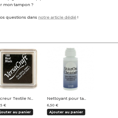
r mon tampon ?
vos questions dans
notre article dédié
!
creur Textile N...
Nettoyant pour ta...
95 €
6,50 €
jouter au panier
Ajouter au panier