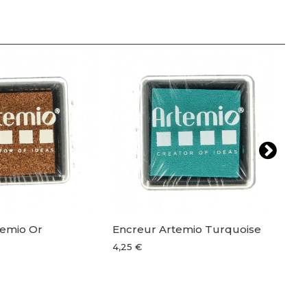
temio Or
Encreur Artemio Turquoise
Enc
4,25 €
4,2