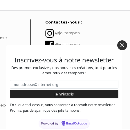
Contactez-nous :
@jolitampon
ns »
@jolitampon
contact@jolitampon.com
Inscrivez-vous à notre newsletter
Des promos exclusives, nos nouvelles créations, tout pour les
@jolitampon
amoureux des tampons !
En cliquant ci-dessus, vous consentez à recevoir notre newsletter.
x-libris ?
Promis, pas de spam que des jolis tampons !
Powered by
EmailOctopus