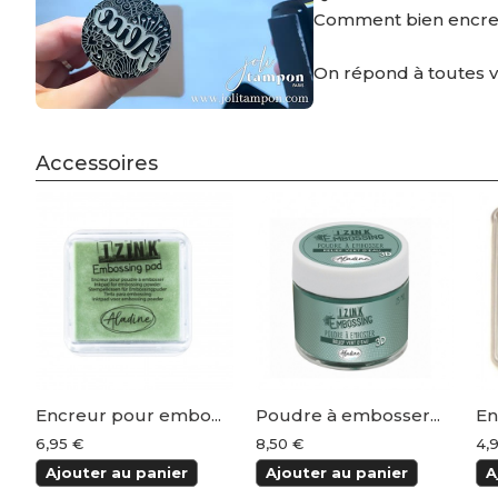
Comment bien encre
On répond à toutes 
Accessoires
Encreur pour embo...
Poudre à embosser...
En
6,95 €
8,50 €
4,
Ajouter au panier
Ajouter au panier
A