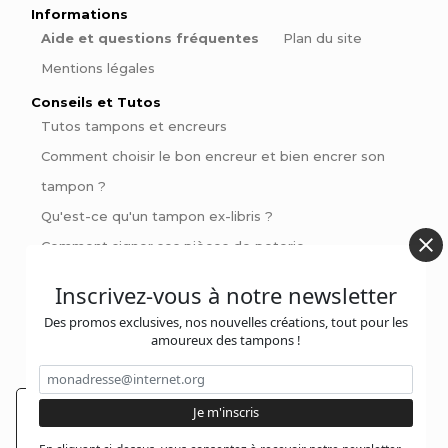
Informations
Aide et questions fréquentes
Plan du site
Mentions légales
Conseils et Tutos
Tutos tampons et encreurs
Comment choisir le bon encreur et bien encrer son
tampon ?
Qu'est-ce qu'un tampon ex-libris ?
Comment signer ses pièces de poterie
Pinces à gaufrer : Personnalisez vos livres et invitations
Inscrivez-vous à notre newsletter
avec style
Des promos exclusives, nos nouvelles créations, tout pour les
amoureux des tampons !
Contactez-nous :
En poursuivant votre navigation sur notre site,
@jolitampon
vous acceptez l'installation et l'utilisation de