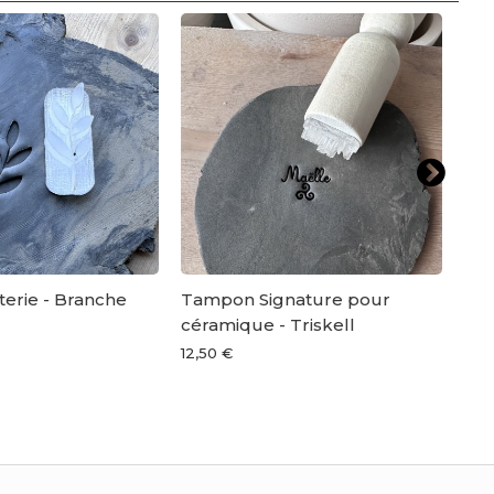
erie - Branche
Tampon Signature pour
Tam
céramique - Triskell
ar
12,50 €
4,5