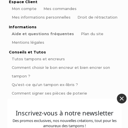
Espace Client
Mon compte
Mes commandes
Mes informations personnelles
Droit de rétractation
Informations
Aide et questions fréquentes
Plan du site
Mentions légales
Conseils et Tutos
Tutos tampons et encreurs
Comment choisir le bon encreur et bien encrer son
tampon ?
Qu'est-ce qu'un tampon ex-libris ?
Comment signer ses pièces de poterie
Pinces à gaufrer : Personnalisez vos livres et invitations
avec style
Inscrivez-vous à notre newsletter
Des promos exclusives, nos nouvelles créations, tout pour les
amoureux des tampons !