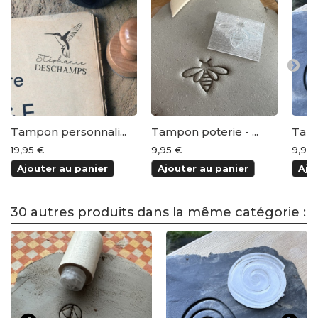
Tampon personnali...
Tampon poterie - ...
Tamp
19,95 €
9,95 €
9,95 
Ajouter au panier
Ajouter au panier
Ajo
30 autres produits dans la même catégorie :