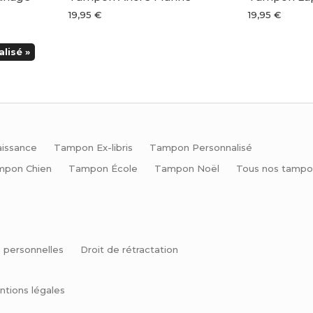
19,95 €
19,95 €
lisé »
issance
Tampon Ex-libris
Tampon Personnalisé
mpon Chien
Tampon École
Tampon Noël
Tous nos tampo
 personnelles
Droit de rétractation
ntions légales