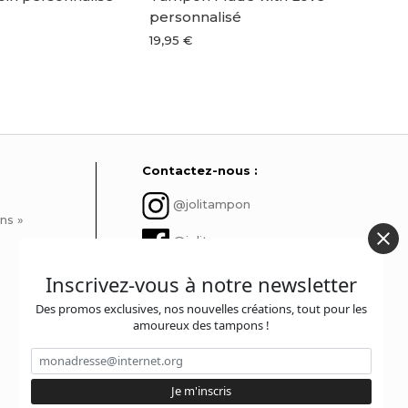
personnalisé
fes
19,95 €
19,9
Contactez-nous :
@jolitampon
ns »
@jolitampon
contact@jolitampon.com
Inscrivez-vous à notre newsletter
Des promos exclusives, nos nouvelles créations, tout pour les
@jolitampon
amoureux des tampons !