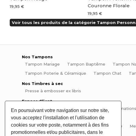
Couronne Florale
19,95 €
19,95 €
Voir tous les produits de la catégorie Tampon Personna
Nos Tampons
Tampon Mariage
Tampon Baptême
Tampon Na
Tampon Poterie & Céramique
Tampon Chat
Ta
Nos Timbres à sec
Presse à embosser ex libris
Espace Client
Mon compte
Mes commandes
Mes informations
En poursuivant votre navigation sur notre site,
vous acceptez l'installation et l'utilisation de
Informations
cookies sur votre poste, notamment à des fins
Aide et questions fréquentes
Plan du site
Me
promotionnelles et/ou publicitaires, dans le