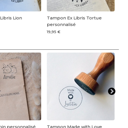
ibris Lion
Tampon Ex Libris Tortue
Ta
personnalisé
per
19,95 €
19,9
in personnalisé
Tampon Made with Love
Ta