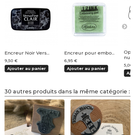
Opti
Encreur Noir Vers...
Encreur pour embo...
num
9,50 €
6,95 €
5,00 
Ajouter au panier
Ajouter au panier
Ajo
30 autres produits dans la même catégorie :