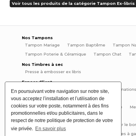
Voir tous les produits de la catégorie Tampon Ex-libris 
Nos Tampons
Tampon Mariage
Tampon Baptême
Tampon Na
Tampon Poterie & Céramique
Tampon Chat
Ta
Nos Timbres à sec
Presse à embosser ex libris
Espace Client
Mon compte
Mes commandes
Mes informations
En poursuivant votre navigation sur notre site,
vous acceptez l'installation et l'utilisation de
Informations
cookies sur votre poste, notamment à des fins
Aide et questions fréquentes
Plan du site
Me
promotionnelles et/ou publicitaires, dans le
Conseils et Tutos
respect de notre politique de protection de votre
Tutos tampons et encreurs
Comment choisir le bo
vie privée.
En savoir plus
Comment signer ses pièces de poterie
Pinces à gau