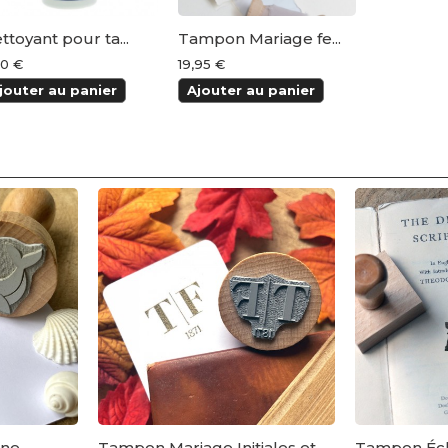
ttoyant pour ta...
Tampon Mariage fe...
50 €
19,95 €
jouter au panier
Ajouter au panier
ine
Tampon Mariage Initiales et
Tampon Éc