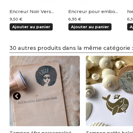
Encreur Noir Vers...
Encreur pour embo...
Ne
9,50 €
6,95 €
6,
Ajouter au panier
Ajouter au panier
A
30 autres produits dans la même catégorie :
Tampon Afro personnalisé
Tampon petite bale