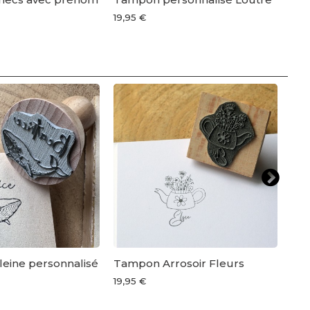
19,95 €
19,9
eine personnalisé
Tampon Arrosoir Fleurs
Tam
the
19,95 €
19,9