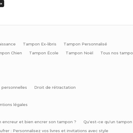
»
issance
Tampon Ex-libris
Tampon Personnalisé
mpon Chien
Tampon École
Tampon Noël
Tous nos tampo
 personnelles
Droit de rétractation
ntions légales
n encreur et bien encrer son tampon ?
Qu'est-ce qu'un tampon e
frer : Personnalisez vos livres et invitations avec style