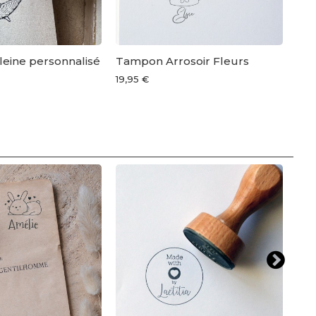
eine personnalisé
Tampon Arrosoir Fleurs
Tam
the
19,95 €
19,9