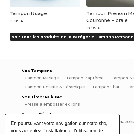
e
Tampon Nuage
Tampon Prénom Ma
Couronne Florale
19,95 €
19,95 €
Voir tous les produits de la catégorie Tampon Personna
Nos Tampons
Tampon Mariage
Tampon Baptême
Tampon Na
Tampon Poterie & Céramique
Tampon Chat
Ta
Nos Timbres à sec
Presse à embosser ex libris
Espace Client
Mon compte
Mes commandes
Mes informations
En poursuivant votre navigation sur notre site,
vous acceptez l'installation et l'utilisation de
Informations