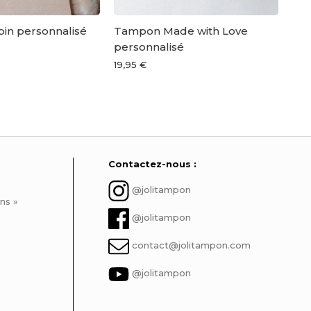
in personnalisé
Tampon Made with Love
Ta
personnalisé
fes
19,95 €
19,9
Contactez-nous :
@jolitampon
ns »
@jolitampon
contact@jolitampon.com
@jolitampon