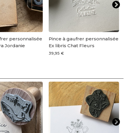
frer personnalisée
Pince à gaufrer personnalisée
Pin
tra Jordanie
Ex libris Chat Fleurs
ave
39,95 €
47,